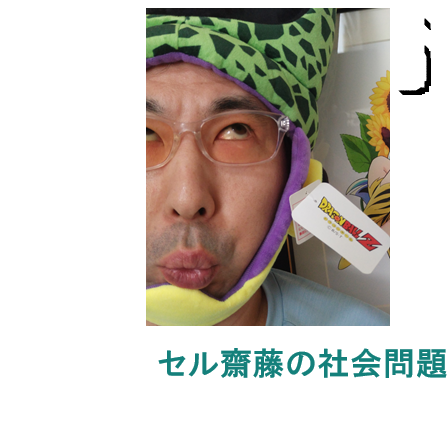
内
容
を
ス
キ
ッ
プ