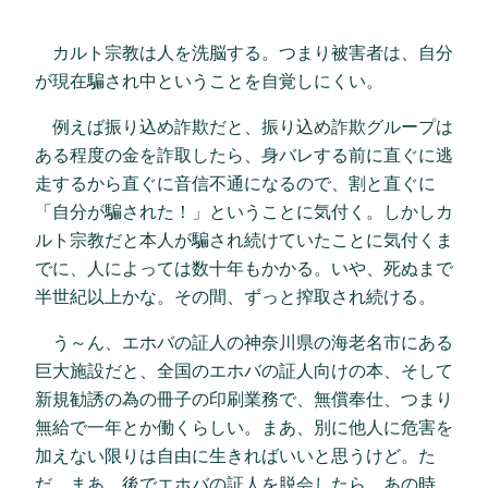
カルト宗教は人を洗脳する。つまり被害者は、自分
が現在騙され中ということを自覚しにくい。
例えば振り込め詐欺だと、振り込め詐欺グループは
ある程度の金を詐取したら、身バレする前に直ぐに逃
走するから直ぐに音信不通になるので、割と直ぐに
「自分が騙された！」ということに気付く。しかしカ
ルト宗教だと本人が騙され続けていたことに気付くま
でに、人によっては数十年もかかる。いや、死ぬまで
半世紀以上かな。その間、ずっと搾取され続ける。
う～ん、エホバの証人の神奈川県の海老名市にある
巨大施設だと、全国のエホバの証人向けの本、そして
新規勧誘の為の冊子の印刷業務で、無償奉仕、つまり
無給で一年とか働くらしい。まあ、別に他人に危害を
加えない限りは自由に生きればいいと思うけど。た
だ、まあ、後でエホバの証人を脱会したら、あの時、