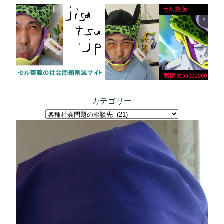
内
容
を
ス
キ
ッ
プ
カテゴリー