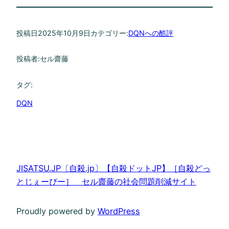
投稿日
2025年10月9日
カテゴリー:
DQNへの酷評
投稿者:
セル齋藤
タグ:
DQN
JISATSU.JP〔自殺.jp〕【自殺ドットJP】［自殺どっ
とじぇーぴー］ セル齋藤の社会問題削減サイト
Proudly powered by
WordPress