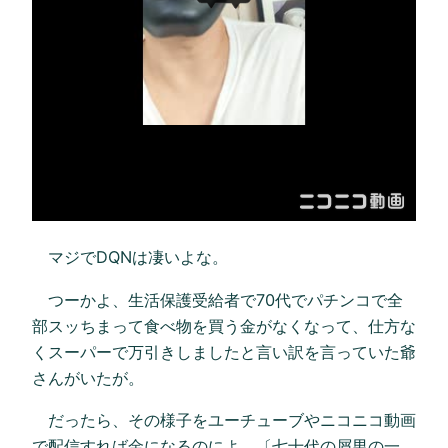
マジでDQNは凄いよな。
つーかよ、生活保護受給者で70代でパチンコで全
部スッちまって食べ物を買う金がなくなって、仕方な
くスーパーで万引きしましたと言い訳を言っていた爺
さんがいたが。
だったら、その様子をユーチューブやニコニコ動画
で配信すれば金になるのによ。〔七十代の屑男の一