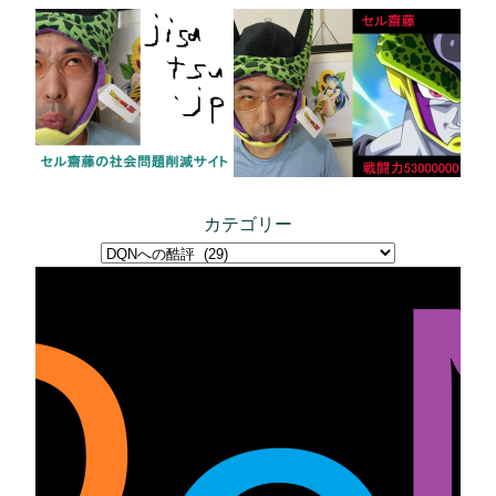
内
容
を
ス
キ
ッ
プ
カテゴリー