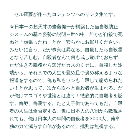
セル齋藤が作ったコンテンツへのリンク集です。
☆日本一の超天才の齋藤健一が構築した当自殺防止
システムの基本姿勢の説明～世の中、誰かが自殺で死
ぬと「頑張ったね」とか「安らかにお眠りください」
みたいに言う。だが事実は異なる。自殺したら自殺霊
となり苦しむ。自殺者なんて何も成し遂げておらず、
ただ生きる義務から逃げたカスのくせに、自殺した途
端から、それまでの人生を慰め且つ褒め称えるような
報道をするので、俺も私もワシも自殺して慰められた
い！とか思って、次から次へと自殺者が生まれる。だ
が俺はマスゴミや世論とは違う！徹底的に自殺者を貶
す。侮辱、侮蔑する。たとえ子供であってもだ。自殺
者の人生は全否定する。仮に日本人の八割から敵視さ
れても、俺は日本人の年間の自殺者を3000人、俺単
独の力で減らす自信があるので、批判は無視する。