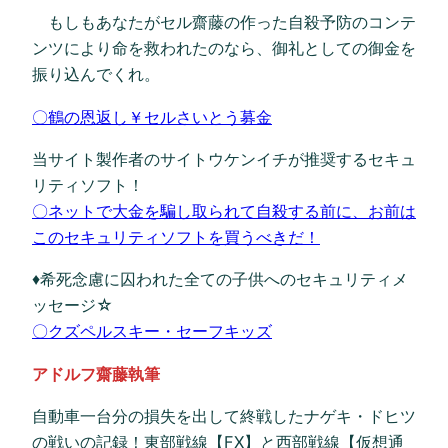
もしもあなたがセル齋藤の作った自殺予防のコンテ
ンツにより命を救われたのなら、御礼としての御金を
振り込んでくれ。
〇鶴の恩返し￥セルさいとう募金
当サイト製作者のサイトウケンイチが推奨するセキュ
リティソフト！
〇ネットで大金を騙し取られて自殺する前に、お前は
このセキュリティソフトを買うべきだ！
♦希死念慮に囚われた全ての子供へのセキュリティメ
ッセージ☆
〇クズペルスキー・セーフキッズ
アドルフ齋藤執筆
自動車一台分の損失を出して終戦したナゲキ・ドヒツ
の戦いの記録！東部戦線【FX】と西部戦線【仮想通