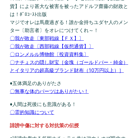
貨】により甚大な被害を被ったアドルフ齋藤の財政と
は！ﾎﾞﾛｺｰｽﾄ出版
マジでオレは馬鹿過ぎる！誰か金持ちユダヤ人のメン
ター〔助言者〕をオレにつけてくれ～！
〇我が敗走〔東部戦線【ＦＸ】〕
〇我が敗走〔西部戦線【仮想通貨】〕
〇ロンメルル博物館〔投資資料集〕
〇ナチょスの隠し財宝［金塊（ゴールドバー・純金）
とイタリアの超高級ブランド財布（10万円以上）］
♦五体満足のありがたさ
〇無事な体のパーツはありがたい！
♦人間は死後にも意識がある！
〇霊的知識について
誹謗中傷に対する対抗策の伝授