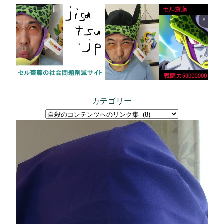
内
容
を
ス
キ
ッ
プ
カテゴリー