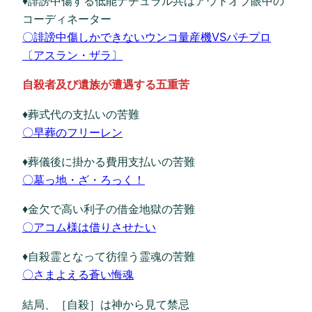
♦誹謗中傷する低能ナチュラル共はアウトオブ眼中の
コーディネーター
〇誹謗中傷しかできないウンコ量産機VSパチプロ
〔アスラン・ザラ〕
自殺者及び遺族が遭遇する五重苦
♦葬式代の支払いの苦難
〇早葬のフリーレン
♦葬儀後に掛かる費用支払いの苦難
〇墓っ地・ざ・ろっく！
♦金欠で高い利子の借金地獄の苦難
〇アコム様は借りさせたい
♦自殺霊となって彷徨う霊魂の苦難
〇さまよえる蒼い悔魂
結局、［自殺］は神から見て禁忌