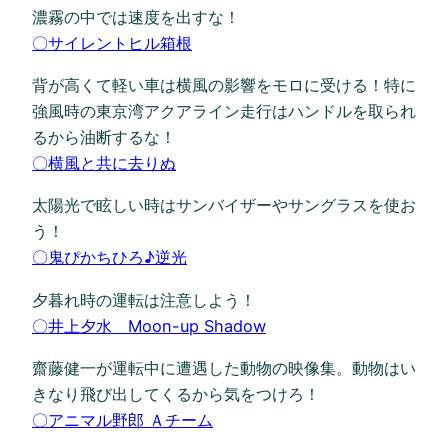
濃霧の中では速度を出すな！
〇サイレントヒル箱根
背が高くて軽い車は横風の影響をモロに受ける！特に
強風時の東京湾アクアライン走行はハンドルを取られ
るから油断するな！
〇横風と共に去りぬ
太陽光で眩しい時はサンバイザーやサングラスを使お
う！
〇鬼ぴかちひろ♪逆光
夕暮れ時の運転は注意しよう！
〇井上夕水 Moon-up Shadow
齋藤健一が運転中に遭遇した動物の映像集。動物はい
きなり飛び出してくるから気をつけろ！
〇アニマル野郎 Ａチーム