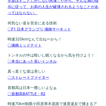
を及ぼすことしかしない悪漢〕だから。そんな屑の指
示に従って、お前の人生が破壊されるようなことがあ
ってはならない。
何気ない道を安全に走る技術
〇F1 日本グランプリ 湘南サーキット
時速320kmなんて出ねーから！
〇湘南ミッドナイト
トンネルの中は暗いし眠くなるから気を付けよう！
〇本当にあった長いトンネル
真っ直ぐな道は美しい
〇ストレートファイター
首都高は日本一難しいよなぁ
〇首都高BATTLE・R2
時速70km制限小田原厚木道路で速度違反で捕まるア