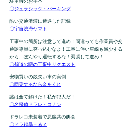
駐車時のお手本
〇ジュラシック・パーキング
酷い交通渋滞に遭遇した記録
〇宇宙渋滞ヤマト
工事中の箇所は注意して進め！間違っても作業員や交
通誘導員に突っ込むなよ！工事に伴い車線も減少する
から、ぼんやり運転するな！緊張して進め！
〇鶴道の噂の工事中リクエスト
安物買いの銭失い車の実例
〇同乗するなら金をくれ
謎は全て解けた！私が犯人だ！
〇名探偵ドラレ・コナン
ドラレコ未装着で悪魔共の餌食
〇ドラ録暴－るＺ