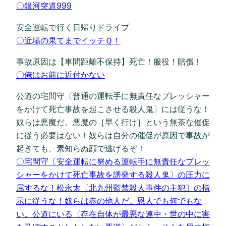
〇銀河突道999
安全運転で行く日帰りドライブ
〇近場の果てまでイッテＱ！
事故原因は【車間距離不保持】死亡！服役！賠償！
〇俺はお前に近付かない
公道の宅間守〔普通の運転手に無責任なプレッシャー
をかけて死亡事故を起こさせる殺人鬼〕には従うな！
奴らは悪魔だ。悪魔の［早く行け］という無茶な催促
に従う必要はない！奴らは自分の催促が原因で事故が
起きても、素知らぬ顔で逃げるぞ！
〇宅間守〔安全運転に努める運転手に無責任なプレッ
シャーをかけて死亡事故を誘発する殺人鬼〕の圧力に
屈するな！松永太〔北九州監禁殺人事件の主犯〕の指
示に従うな！奴らは赤の他人だ。恩人でも何でもな
い。公道にいる〔存在自体が最悪な連中・世の中に害