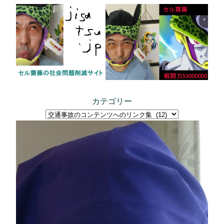
内
容
を
ス
キ
ッ
プ
カテゴリー