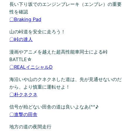
長い下り坂でのエンジンブレーキ（エンブレ）の重要
性を確認
〇Braking Pad
山の峠道を安全に走ろう！
〇峠の達人
漫画やアニメを越えた超高性能車同士による峠
BATTLE☆
〇REALイニシャルD
海沿いや山のクネクネした道は、先が見通せないのだ
から、より慎重に運転せよ！
〇朴クネクネ
信号が殆どない田舎の道は良いよなあ(^^♪
〇進撃の田舎
地方の道の夜間走行